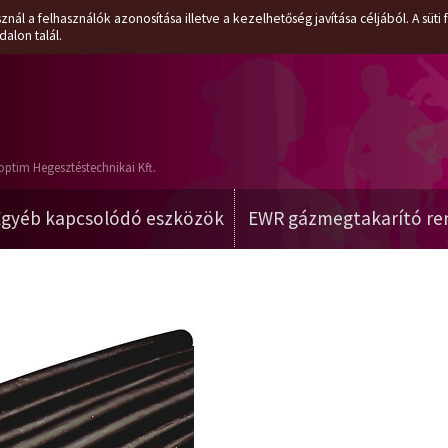
znál a felhasználók azonosítása illetve a kezelhetőség javítása céljából. A süt
dalon talál.
optim Hegesztéstechnikai Kft.
Egyéb kapcsolódó eszközök
EWR gázmegtakarító re