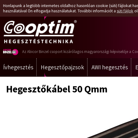
Honlapunk a legtöbb internetes oldalhoz hasonlóan cookie (süti) fájlokat has
használatával Ön elfogadja használatukat. További információt a
süti fájlok
ol
Az Abicor Binzel csoport kizárólagos magyarországi képviselője a Co
Ívhegesztés
Hegesztőpajzsok
AWI hegesztés
Hegesztőkábel 50 Qmm