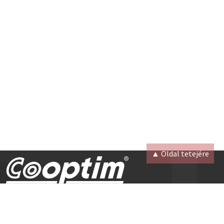
▲ Oldal tetejére
Cooptim Hegesztéstechnikai Kft.
Rólunk