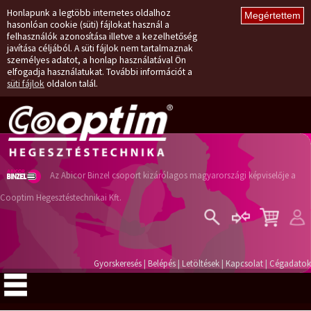
Honlapunk a legtöbb internetes oldalhoz
hasonlóan cookie (süti) fájlokat használ a
felhasználók azonosítása illetve a kezelhetőség
javítása céljából. A süti fájlok nem tartalmaznak
személyes adatot, a honlap használatával Ön
elfogadja használatukat. További információt a
süti fájlok
oldalon talál.
Az Abicor Binzel csoport kizárólagos magyarországi képviselője a
Cooptim Hegesztéstechnikai Kft.
Belépés
Regisztráció
Gyorskeresés
|
Belépés
|
Letöltések
|
Kapcsolat
|
Cégadatok
Elfelejtett jelszó