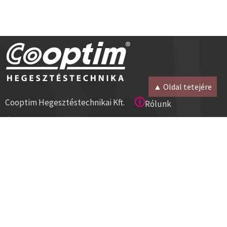
▲ Oldal tetejére
Cooptim Hegesztéstechnikai Kft.
Rólunk
2030 Érd, Budafoki út 10.
Magunkról
8000 Székesfehérvár, Géza u. 54.
Kapcsolat
Tel:+36 23 521 430
Cégadatok
ISO 9001
Segítség