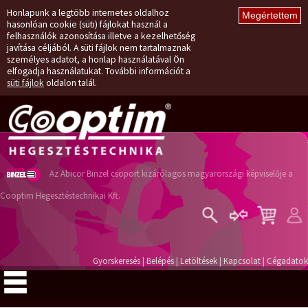
Honlapunk a legtöbb internetes oldalhoz
hasonlóan cookie (süti) fájlokat használ a
felhasználók azonosítása illetve a kezelhetőség
javítása céljából. A süti fájlok nem tartalmaznak
személyes adatot, a honlap használatával Ön
elfogadja használatukat. További információt a
süti fájlok
oldalon talál.
Az Abicor Binzel csoport kizárólagos magyarországi képviselője a
Cooptim Hegesztéstechnikai Kft.
Belépés
Regisztráció
Gyorskeresés
|
Belépés
|
Letöltések
|
Kapcsolat
|
Cégadatok
Elfelejtett jelszó