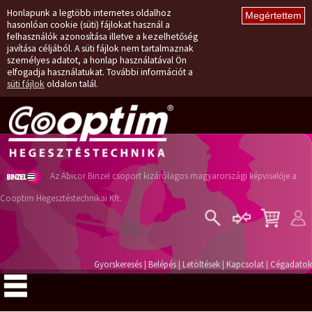
Honlapunk a legtöbb internetes oldalhoz
hasonlóan cookie (süti) fájlokat használ a
felhasználók azonosítása illetve a kezelhetőség
javítása céljából. A süti fájlok nem tartalmaznak
személyes adatot, a honlap használatával Ön
elfogadja használatukat. További információt a
süti fájlok
oldalon talál.
Az Abicor Binzel csoport kizárólagos magyarországi képviselője a
Cooptim Hegesztéstechnikai Kft.
Belépés
Regisztráció
Gyorskeresés
|
Belépés
|
Letöltések
|
Kapcsolat
|
Cégadatok
Elfelejtett jelszó