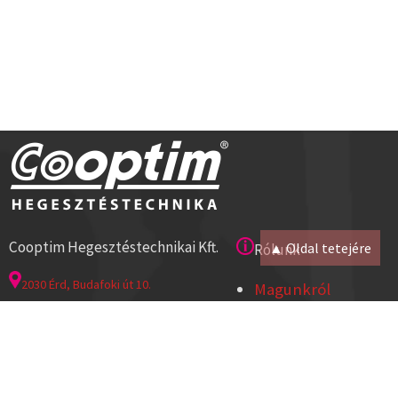
Cooptim Hegesztéstechnikai Kft.
▲ Oldal tetejére
Rólunk
2030 Érd, Budafoki út 10.
Magunkról
8000 Székesfehérvár, Géza u. 54.
Kapcsolat
Tel:+36 23 521 430
Cégadatok
ISO 9001