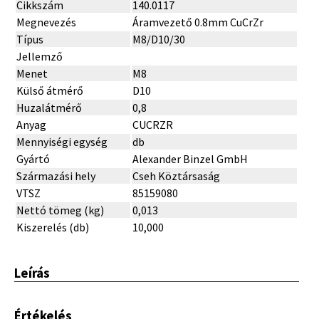
Cikkszám
140.0117
Megnevezés
Áramvezető 0.8mm CuCrZr
Típus
M8/D10/30
Jellemző
Menet
M8
Külső átmérő
D10
Huzalátmérő
0,8
Anyag
CUCRZR
Mennyiségi egység
db
Gyártó
Alexander Binzel GmbH
Származási hely
Cseh Köztársaság
VTSZ
85159080
Nettó tömeg (kg)
0,013
Kiszerelés (db)
10,000
Leírás
Értékelés