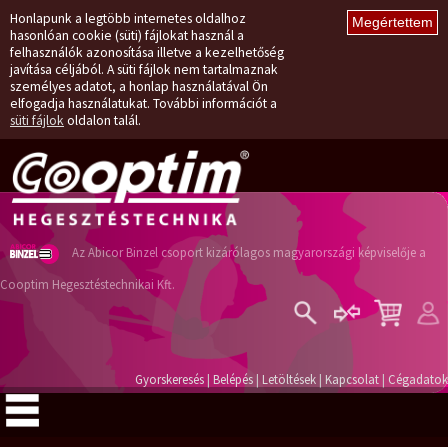
Honlapunk a legtöbb internetes oldalhoz
hasonlóan cookie (süti) fájlokat használ a
felhasználók azonosítása illetve a kezelhetőség
javítása céljából. A süti fájlok nem tartalmaznak
személyes adatot, a honlap használatával Ön
elfogadja használatukat. További információt a
süti fájlok
oldalon talál.
Az Abicor Binzel csoport kizárólagos magyarországi képviselője a
Cooptim Hegesztéstechnikai Kft.
Belépés
Regisztráció
Gyorskeresés
|
Belépés
|
Letöltések
|
Kapcsolat
|
Cégadatok
Elfelejtett jelszó