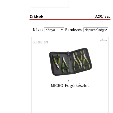
Cikkek
(
320
)/ 320
Nézet
Rendezés:
28.150
5 R.
MICRO-Fogó készlet