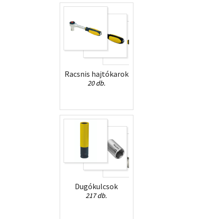
Racsnis hajtókarok
20 db.
Dugókulcsok
217 db.