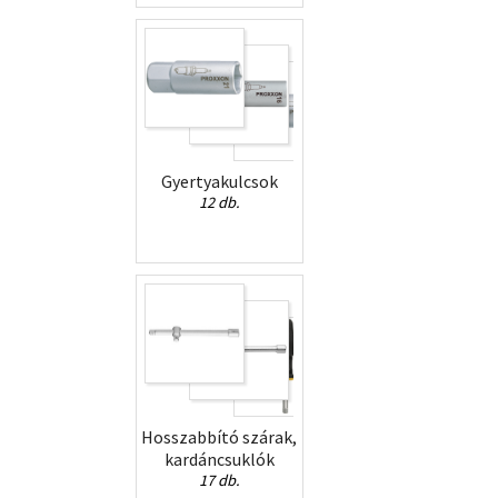
Gyertyakulcsok
12 db.
Hosszabbító szárak,
kardáncsuklók
17 db.