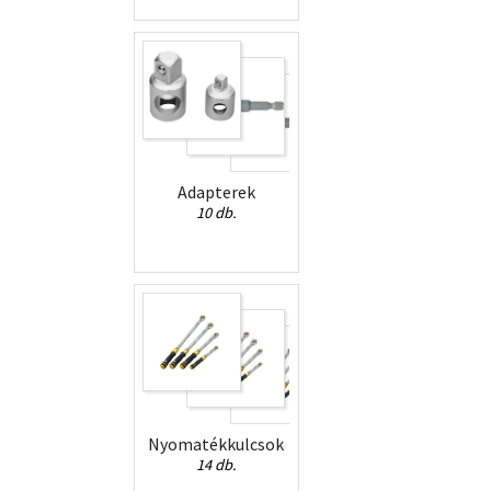
Adapterek
10 db.
Nyomatékkulcsok
14 db.