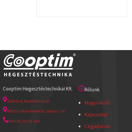
Cooptim Hegesztéstechnikai Kft.
Rólunk
2030 Érd, Budafoki út 10.
Magunkról
8000 Székesfehérvár, Géza u. 54.
Kapcsolat
Tel:+36 23 521 430
Cégadatok