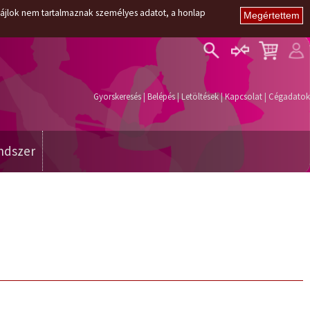
i fájlok nem tartalmaznak személyes adatot, a honlap
Belépés
Regisztráció
Gyorskeresés
|
Belépés
|
Letöltések
|
Kapcsolat
|
Cégadatok
Elfelejtett jelszó
ndszer