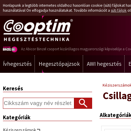
Honlapunk a legtöbb internetes oldalhoz hasonlóan cookie (süti) fájlokat has
használatával Ön elfogadja használatukat. További információt a
süti fájlok
ol
Az Abicor Binzel csoport kizárólagos magyarországi képviselője a Co
Ívhegesztés
Hegesztőpajzsok
AWI hegesztés
Kéziszerszámo
Keresés
Csilla
Alkategóriá
Kategóriák
Kéziszerszámok ⮢