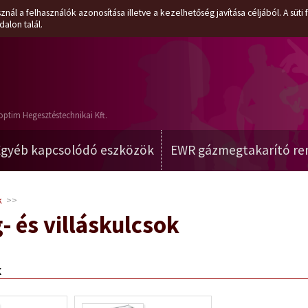
znál a felhasználók azonosítása illetve a kezelhetőség javítása céljából. A süt
dalon talál.
optim Hegesztéstechnikai Kft.
Egyéb kapcsolódó eszközök
EWR gázmegtakarító re
k
>>
g- és villáskulcsok
k