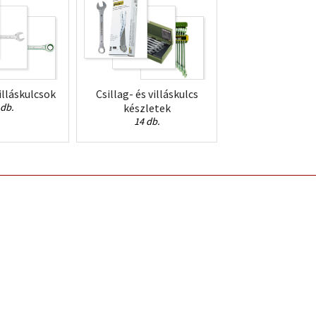
villáskulcsok
Csillag- és villáskulcs
 db.
készletek
14 db.